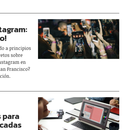
tagram:
o!
do a principios
retos sobre
Instagram en
San Francisco?
ción.
s para
acadas