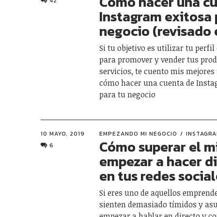
Cómo hacer una c
42
Instagram exitosa 
negocio (revisado 
Si tu objetivo es utilizar tu perf
para promover y vender tus prod
servicios, te cuento mis mejores 
cómo hacer una cuenta de Insta
para tu negocio
10 MAYO, 2019
EMPEZANDO MI NEGOCIO
INSTAGR
Cómo superar el m
6
empezar a hacer d
en tus redes socia
Si eres uno de aquellos emprend
sienten demasiado tímidos y as
empezar a hablar en directo y c