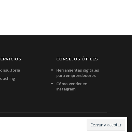
ERVICIOS
CONSEJOS ÚTILES
onsultoría
Herramientas digitales
para emprendedores
oaching
Cómo vender en
Instagram