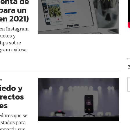
uenta de
para un
en 2021)
il en Instagram
uctos y
tips sobre
gram exitosa
B
AM
iedo y
irectos
les
edores que se
ustados para
ompartir sus