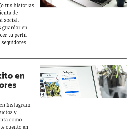
(o tus historias
ienta de
d social.
s guardar en
er tu perfil
y sequidores
xito en
ores
il en Instagram
uctos y
uenta como
 te cuento en