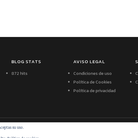
BLOG STATS
AVISO LEGAL
S
872 hits
Condiciones de uso
C
Política de Cookies
C
Política de privacidad
aceptas su uso.
udio
.