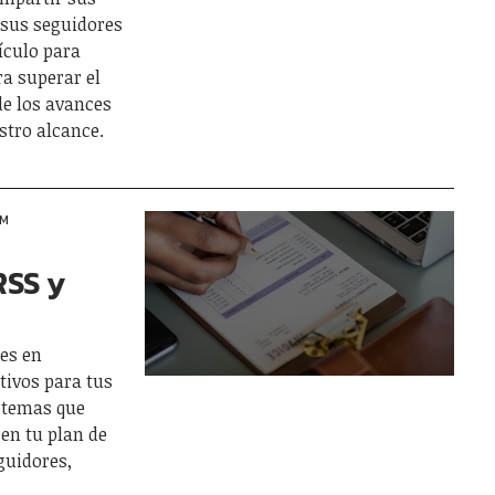
 sus seguidores
tículo para
ra superar el
de los avances
stro alcance.
AM
RSS y
les en
tivos para tus
0 temas que
en tu plan de
guidores,