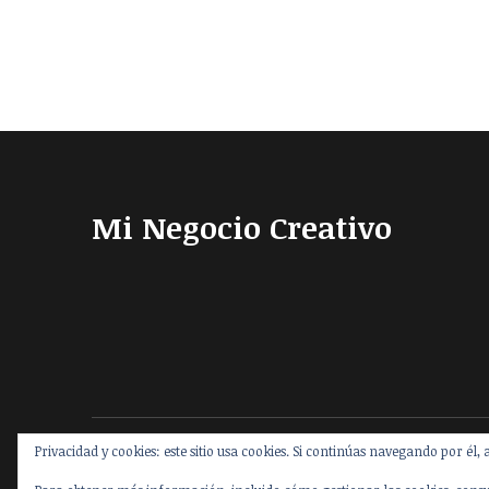
Mi Negocio Creativo
Privacidad y cookies: este sitio usa cookies. Si continúas navegando por él, 
Proudly powered by WordPress
|
Theme: Nikau by
Elmast