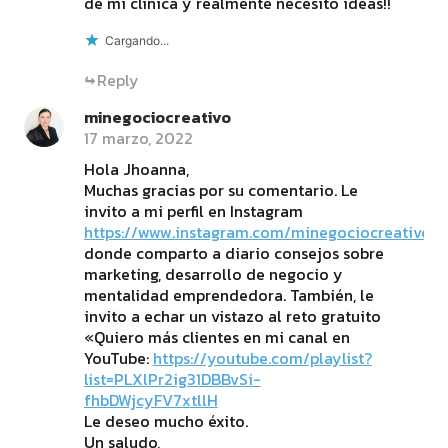
de mi clínica y realmente necesito ideas!!
Cargando...
Reply
minegociocreativo
17 marzo, 2022
Hola Jhoanna,
Muchas gracias por su comentario. Le
invito a mi perfil en Instagram
https://www.instagram.com/minegociocreativo/
,
donde comparto a diario consejos sobre
marketing, desarrollo de negocio y
mentalidad emprendedora. También, le
invito a echar un vistazo al reto gratuito
«Quiero más clientes en mi canal en
YouTube:
https://youtube.com/playlist?
list=PLXlPr2ig31DBBvSi-
fhbDWjcyFV7xtllH
Le deseo mucho éxito.
Un saludo,